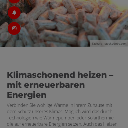
schließen
 schließen
en und schließen
©tchara - stock.adobe.com
Klimaschonend heizen –
mit erneuerbaren
Energien
Verbinden Sie wohlige
Wärme
in Ihrem Zuhause mit
dem Schutz unseres Klimas. Möglich wird das durch
Technologien wie Wärmepumpen oder Solarthermie,
die auf erneuerbare Energien setzen. Auch das Heizen