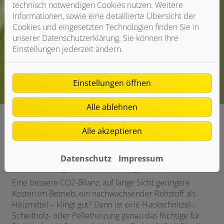
technisch notwendigen Cookies nutzen. Weitere
Informationen, sowie eine detaillierte Übersicht der
Cookies und eingesetzten Technologien finden Sie in
unserer Datenschutzerklärung. Sie können Ihre
Einstellungen jederzeit ändern.
Einstellungen öffnen
Alle ablehnen
Alle akzeptieren
Heizen mit Holz
Datenschutz
Impressum
Nachhaltige Wärme im ganzen Haus
Eine bessere CO2-Bilanz, auf lange Sicht geringere
Kosten im Betrieb, ein nachwachsender Rohstoff als
Heizmittel – klingt gut? Dann ist eine Hackschnitzel-,
Scheitholz- oder Pelletheizung genau das Richtige für